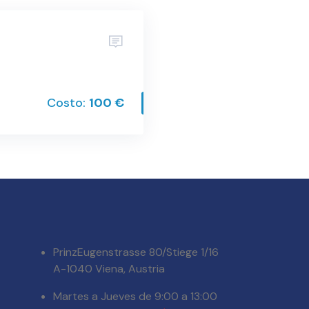
Costo:
100 €
PrinzEugenstrasse 80/Stiege 1/16
A-1040 Viena, Austria
Martes a Jueves de 9:00 a 13:00