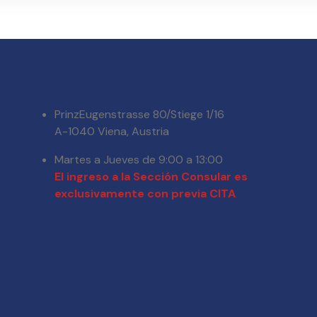
PrinzEugenstrasse 80/Stiege 1/16
A-1040 Viena, Austria
Martes a Jueves de 9:00 a 13:00
El ingreso a la Sección Consular es
exclusivamente con previa CITA