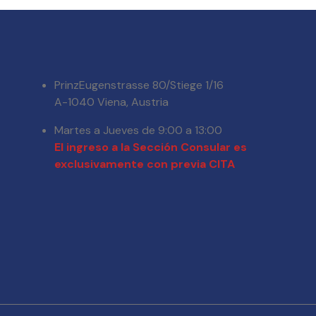
PrinzEugenstrasse 80/Stiege 1/16
A-1040 Viena, Austria
Martes a Jueves de 9:00 a 13:00
El ingreso a la Sección Consular es
exclusivamente con previa CITA