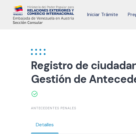
Skip
to
Iniciar Trámite
Pre
content
Registro de ciudada
Gestión de Anteced
ANTECEDENTES PENALES
Detalles