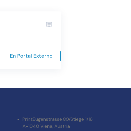
En Portal Externo
PrinzEugenstrasse 80/Stiege 1/16
A-1040 Viena, Austria