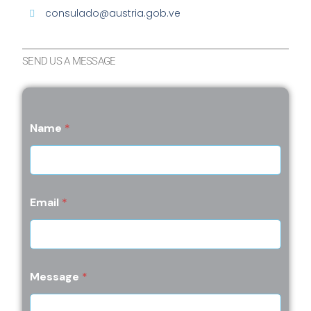
consulado@austria.gob.ve
SEND US A MESSAGE
Name
*
Email
*
Message
*