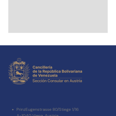
PrinzEugenstrasse 80/Stiege 1/16
A-1040 Viena, Austria